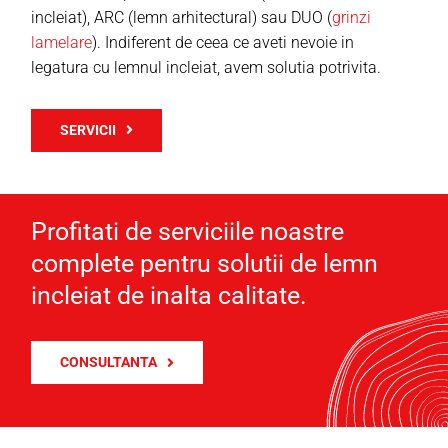
incleiat), ARC (lemn arhitectural) sau DUO (
grinzi
lamelare
). Indiferent de ceea ce aveti nevoie in
legatura cu lemnul incleiat, avem solutia potrivita.
SERVICII
Profitati de serviciile noastre
complete pentru solutii de lemn
incleiat de inalta calitate.
CONSULTANTA