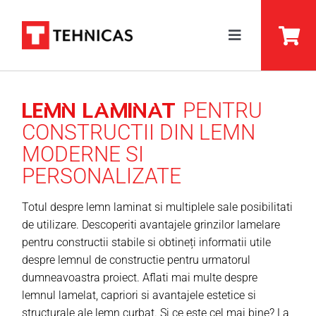
Skip
to
Toggle
content
Navigation
BSH Lemn Stratificat
PENTRU
LEMN LAMINAT
ARC Lemn Stratificat
CONSTRUCTII DIN LEMN
DUO Grinzi Lamelare
MODERNE SI
PERSONALIZATE
Prelucrare
Totul despre lemn laminat si multiplele sale posibilitati
Despre Noi
de utilizare. Descoperiti avantajele grinzilor lamelare
pentru constructii stabile si obtineți informatii utile
Servicii
despre lemnul de constructie pentru urmatorul
dumneavoastra proiect. Aflati mai multe despre
Ghid
lemnul lamelat, capriori si avantajele estetice si
structurale ale lemn curbat. Si ce este cel mai bine? La