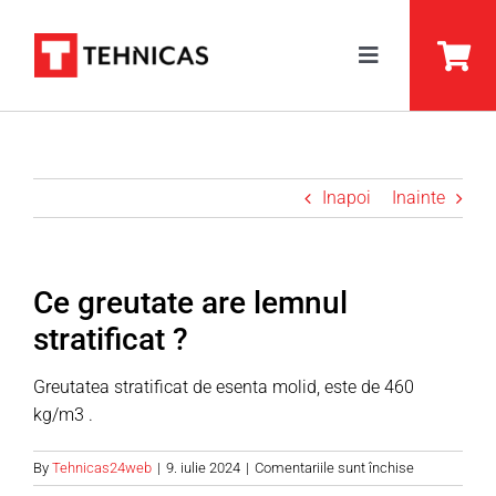
Skip
to
Toggle
content
Navigation
BSH Lemn Stratificat
ARC Lemn Stratificat
Inapoi
Inainte
DUO Grinzi Lamelare
Prelucrare
Ce greutate are lemnul
stratificat ?
Despre Noi
Greutatea stratificat de esenta molid, este de 460
Servicii
kg/m3 .
Ghid
pentru
By
Tehnicas24web
|
9. iulie 2024
|
Comentariile sunt închise
Ce