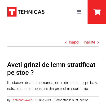
Skip
to
Toggle
content
Navigation
BSH Lemn Stratificat
ARC Lemn Stratificat
Inapoi
Inainte
DUO Grinzi Lamelare
Prelucrare
Aveti grinzi de lemn stratificat
pe stoc ?
Despre Noi
Producem doar la comanda, orice dimensiune, pe baza
Servicii
extrasului de dimensiuni din proiect in scurt timp.
Ghid
pentru
By
Tehnicas24web
|
9. iulie 2024
|
Comentariile sunt închise
Aveti